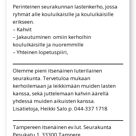
Perinteinen seurakunnan lastenkerho, jossa
ryhmät alle kouluikäisille ja kouluikäisille
erikseen.
– Kahvit
– Jakautuminen omiin kerhoihin
kouluikäisille ja nuoremmille
– Yhteinen lopetuspiiri,
Olemme pieni itsenäinen luterilainen
seurakunta. Tervetuloa mukaan
kerhoilemaan ja leikkimään muiden lasten
kanssa, sekä juttelemaan kahvin äärellä
yhdessä muiden aikuisten kanssa.
Lisätietoja, Heikki Salo p. 044-337 1718
Tampereen itsenäinen ev.lut. Seurakunta
Pesukatu 1, 33300 Tampere