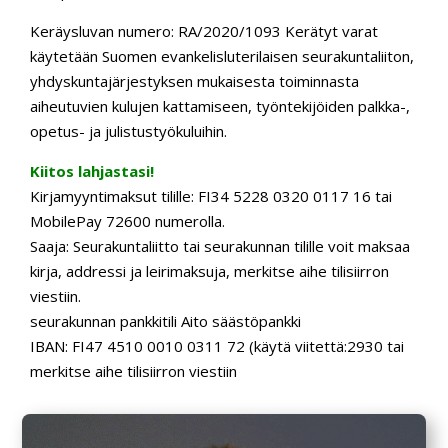
Keräysluvan numero: RA/2020/1093
Kerätyt varat
käytetään Suomen evankelisluterilaisen seurakuntaliiton,
yhdyskuntajärjestyksen mukaisesta toiminnasta
aiheutuvien kulujen kattamiseen, työntekijöiden palkka-,
opetus- ja julistustyökuluihin.
Kiitos lahjastasi!
Kirjamyyntimaksut tilille: FI34 5228 0320 0117 16 tai
MobilePay 72600 numerolla.
Saaja: Seurakuntaliitto tai seurakunnan tilille voit maksaa
kirja, addressi ja leirimaksuja, merkitse aihe tilisiirron
viestiin.
seurakunnan pankkitili Aito säästöpankki
IBAN: FI47 4510 0010 0311 72 (käytä viitettä:2930 tai
merkitse aihe tilisiirron viestiin