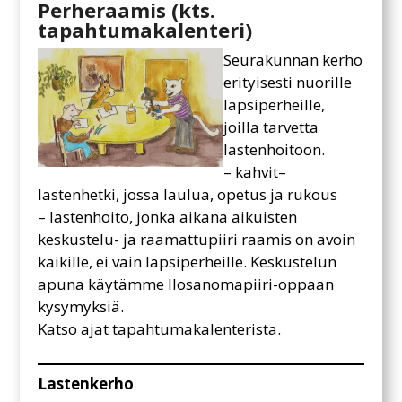
Perheraamis (kts.
tapahtumakalenteri)
Seurakunnan kerho
erityisesti nuorille
lapsiperheille,
joilla tarvetta
lastenhoitoon.
– kahvit–
lastenhetki, jossa laulua, opetus ja rukous
– lastenhoito, jonka aikana aikuisten
keskustelu- ja raamattupiiri raamis on avoin
kaikille, ei vain lapsiperheille. Keskustelun
apuna käytämme Ilosanomapiiri-oppaan
kysymyksiä.
Katso ajat tapahtumakalenterista.
Lastenkerho