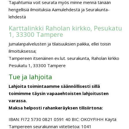
Tapahtumia voit seurata myös minne mennä tänään
hengellisiä ilmoituksia Aamulehdestä ja Seurakunta-
lehdestä
Karttalinkki Raholan kirkko, Pesukatu
1, 33300 Tampere
Jumalanpalvelusten ja tilaisuuksien paikka, ellei toisin
ilmoituksessa;
Tampereen itsenäinen ev.lut. seurakunta, Raholan kirkko
Pesukatu 1, 33300 Tampere
Tue ja lahjoita
Lahjoita toimintaamme säännöllisesti sillä
toimimme täysin vapaaehtoisten lahjoitusten
varassa.
Maksa helposti rahankeräyksen tilisiirtona:
IBAN: FI72 5730 0821 0591 40 BIC: OKOYFIHH
Käytä
Tampereen seurakunnan viitetietoa: 1041